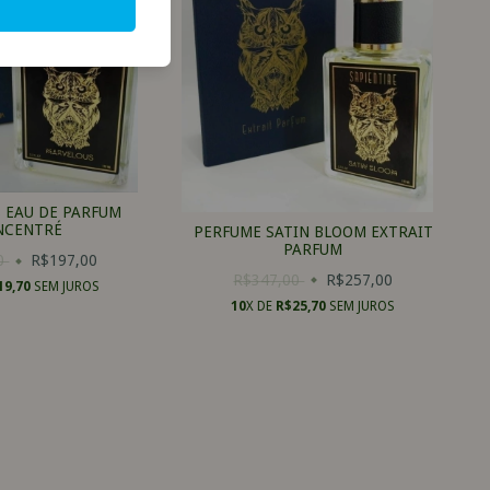
 EAU DE PARFUM
NCENTRÉ
PERFUME SATIN BLOOM EXTRAIT
PARFUM
00
R$197,00
R$347,00
R$257,00
19,70
SEM JUROS
10
X DE
R$25,70
SEM JUROS