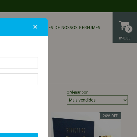
×
ONTATO
DESCRIÇÕES DE NOSSOS PERFUMES
0
R$0,00
Ordenar por
20
%
OFF
26
%
OFF