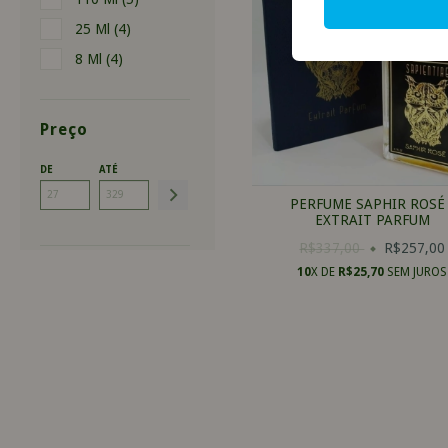
25 Ml (4)
8 Ml (4)
Preço
DE
ATÉ
PERFUME SAPHIR ROSÉ 
EXTRAIT PARFUM
R$337,00
R$257,00
10
X DE
R$25,70
SEM JUROS