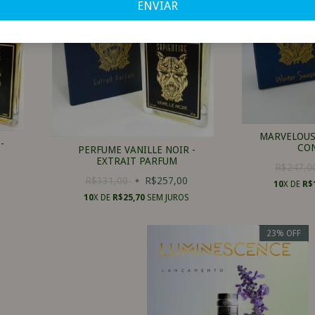
ENVIAR
MARVELOUS
-
CO
PERFUME VANILLE NOIR -
EXTRAIT PARFUM
R$247,
R$331,00
R$257,00
10
X DE
R$
10
X DE
R$25,70
SEM JUROS
23
%
OFF