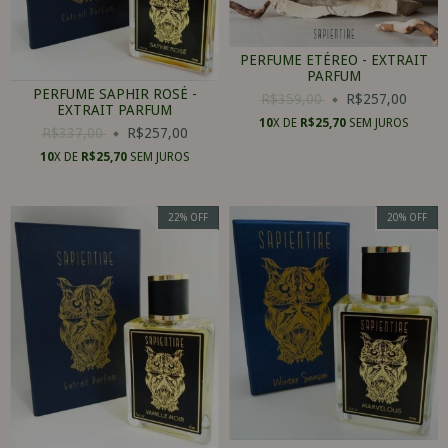
PERFUME ETÉREO - EXTRAIT
PARFUM
PERFUME SAPHIR ROSÉ -
R$359,00
R$257,00
EXTRAIT PARFUM
10
X DE
R$25,70
SEM JUROS
R$337,00
R$257,00
10
X DE
R$25,70
SEM JUROS
22
%
OFF
20
%
OFF