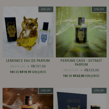
20
%
OFF
21
%
OFF
LEMONICE EAU DE PARFUM
PERFUME CAOS - EXTRAIT
PARFUM
R$247,00
R$197,00
R$417,00
R$329,00
10
X DE
R$19,70
SEM JUROS
10
X DE
R$32,90
SEM JUROS
23
%
OFF
27
%
OFF