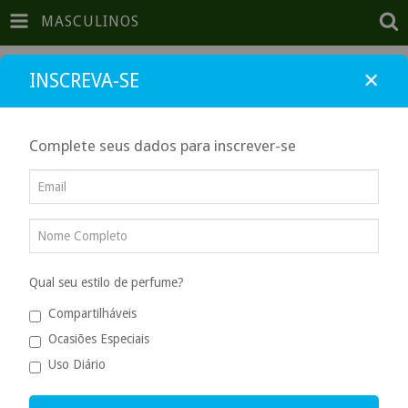
MASCULINOS
INÍCIO
PRODUTOS
CARRINHO
0
×
INSCREVA-SE
Complete seus dados para inscrever-se
Início
/
Masculinos
MASCULINOS
Ordenar por
Qual seu estilo de perfume?
Filtrar por
Compartilháveis
Ocasiões Especiais
31
%
OFF
25
%
OFF
Uso Diário