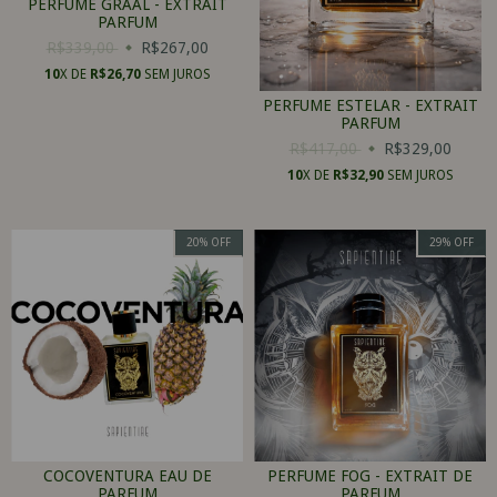
PERFUME GRAAL - EXTRAIT
PARFUM
R$339,00
R$267,00
10
X DE
R$26,70
SEM JUROS
PERFUME ESTELAR - EXTRAIT
PARFUM
R$417,00
R$329,00
10
X DE
R$32,90
SEM JUROS
20
%
OFF
29
%
OFF
COCOVENTURA EAU DE
PERFUME FOG - EXTRAIT DE
PARFUM
PARFUM