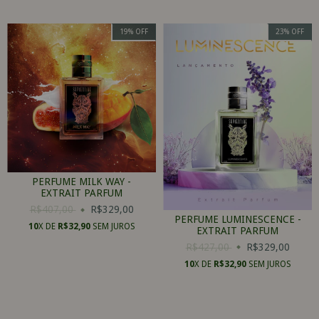
19
%
OFF
23
%
OFF
PERFUME MILK WAY -
EXTRAIT PARFUM
R$407,00
R$329,00
PERFUME LUMINESCENCE -
10
X DE
R$32,90
SEM JUROS
EXTRAIT PARFUM
R$427,00
R$329,00
10
X DE
R$32,90
SEM JUROS