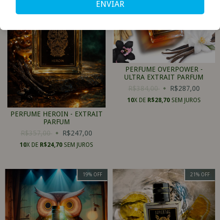
ENVIAR
PERFUME OVERPOWER -
ULTRA EXTRAIT PARFUM
R$384,00
R$287,00
10
X DE
R$28,70
SEM JUROS
PERFUME HEROIN - EXTRAIT
PARFUM
R$357,00
R$247,00
10
X DE
R$24,70
SEM JUROS
19
%
OFF
21
%
OFF