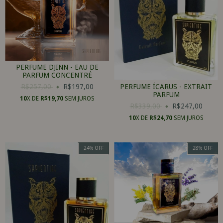
PERFUME DJINN - EAU DE
PARFUM CONCENTRÉ
R$257,00
R$197,00
PERFUME ÍCARUS - EXTRAIT
PARFUM
10
X DE
R$19,70
SEM JUROS
R$339,00
R$247,00
10
X DE
R$24,70
SEM JUROS
24
%
OFF
28
%
OFF