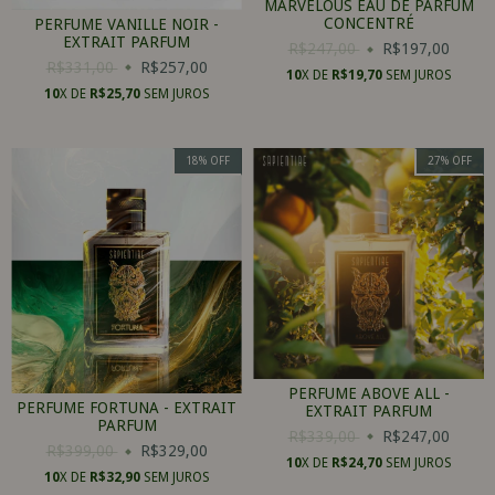
MARVELOUS EAU DE PARFUM
CONCENTRÉ
PERFUME VANILLE NOIR -
EXTRAIT PARFUM
R$247,00
R$197,00
R$331,00
R$257,00
10
X DE
R$19,70
SEM JUROS
10
X DE
R$25,70
SEM JUROS
18
%
OFF
27
%
OFF
PERFUME ABOVE ALL -
PERFUME FORTUNA - EXTRAIT
EXTRAIT PARFUM
PARFUM
R$339,00
R$247,00
R$399,00
R$329,00
10
X DE
R$24,70
SEM JUROS
10
X DE
R$32,90
SEM JUROS