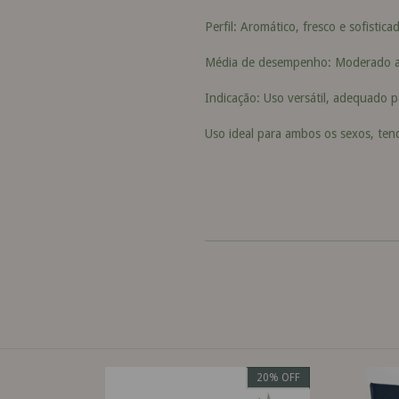
Perfil: Aromático, fresco e sofistica
Média de desempenho: Moderado a
Indicação: Uso versátil, adequado 
Uso ideal para ambos os sexos, tend
21
%
OFF
20
%
OFF