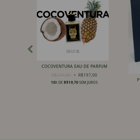
TRAIT
COCOVENTURA EAU DE PARFUM
R$247,00
R$197,00
P
,00
10
X DE
R$19,70
SEM JUROS
ROS