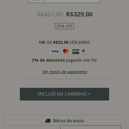
R$427,00
R$329,00
23
%
OFF
10
X DE
R$32,90
SEM JUROS
5% de desconto
pagando com Pix
Ver meios de pagamento
Meios de envio
Entregas para o CEP:
ALTERAR CEP