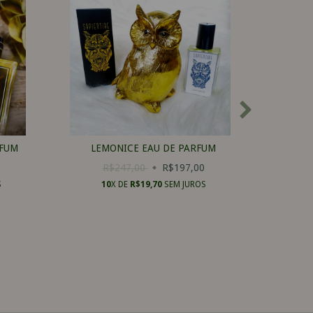
RFUM
LEMONICE EAU DE PARFUM
PE
0
R$247,00
R$197,00
R
S
10
X DE
R$19,70
SEM JUROS
1