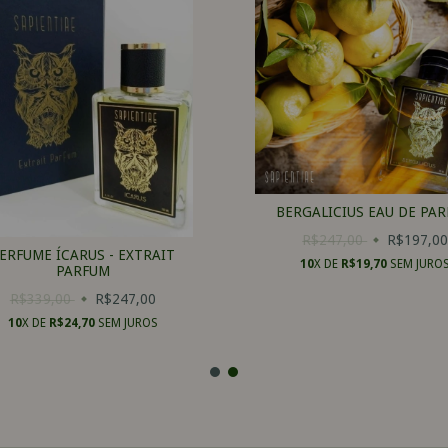
BERGALICIUS EAU DE PA
R$247,00
R$197,0
ERFUME ÍCARUS - EXTRAIT
10
X DE
R$19,70
SEM JURO
PARFUM
R$339,00
R$247,00
10
X DE
R$24,70
SEM JUROS