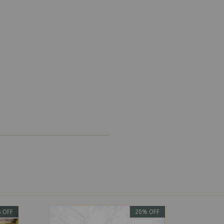
%
OFF
20
%
OFF