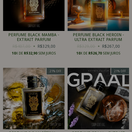
PERFUME BLACK MAMBA -
PERFUME BLACK HEROIN -
EXTRAIT PARFUM
ULTRA EXTRAIT PARFUM
R$407,00
R$329,00
R$329,00
R$267,00
10
X DE
R$32,90
SEM JUROS
10
X DE
R$26,70
SEM JUROS
21
%
OFF
21
%
OFF