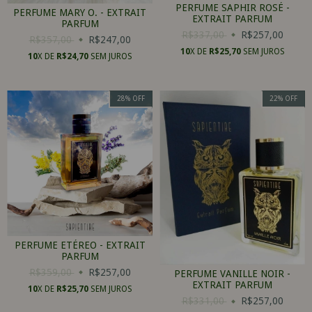
PERFUME SAPHIR ROSÉ -
PERFUME MARY O. - EXTRAIT
EXTRAIT PARFUM
PARFUM
R$337,00
R$257,00
R$357,00
R$247,00
10
X DE
R$25,70
SEM JUROS
10
X DE
R$24,70
SEM JUROS
28
%
OFF
22
%
OFF
PERFUME ETÉREO - EXTRAIT
PARFUM
R$359,00
R$257,00
PERFUME VANILLE NOIR -
EXTRAIT PARFUM
10
X DE
R$25,70
SEM JUROS
R$331,00
R$257,00