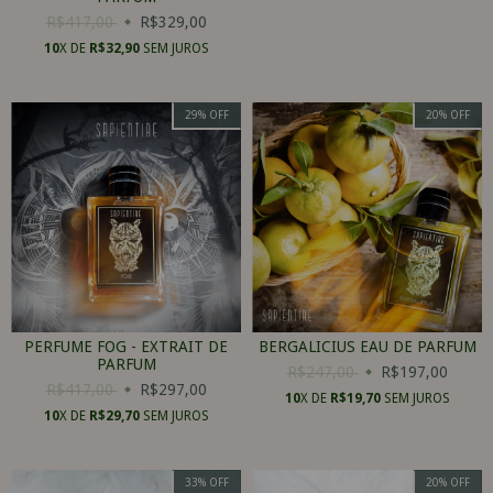
R$417,00
R$329,00
10
X DE
R$32,90
SEM JUROS
29
%
OFF
20
%
OFF
PERFUME FOG - EXTRAIT DE
BERGALICIUS EAU DE PARFUM
PARFUM
R$247,00
R$197,00
R$417,00
R$297,00
10
X DE
R$19,70
SEM JUROS
10
X DE
R$29,70
SEM JUROS
33
%
OFF
20
%
OFF