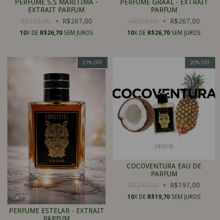
PERFUME S.S MARÍTIMA -
PERFUME GRAAL - EXTRAIT
EXTRAIT PARFUM
PARFUM
R$339,00
R$267,00
R$339,00
R$267,00
10
X DE
R$26,70
SEM JUROS
10
X DE
R$26,70
SEM JUROS
21
%
OFF
20
%
OFF
COCOVENTURA EAU DE
PARFUM
R$247,00
R$197,00
10
X DE
R$19,70
SEM JUROS
PERFUME ESTELAR - EXTRAIT
PARFUM