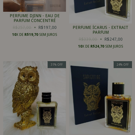
PERFUME DJINN - EAU DE
PARFUM CONCENTRÉ
R$257,00
R$197,00
PERFUME ÍCARUS - EXTRAIT
PARFUM
10
X DE
R$19,70
SEM JUROS
R$339,00
R$247,00
10
X DE
R$24,70
SEM JUROS
31
%
OFF
24
%
OFF